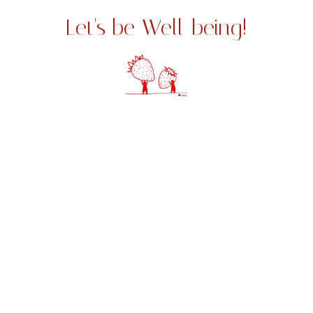
上野みちこ 事務所のご案内
Let's be Well-being!
宇都宮事務所
〒320-0034
栃木県宇都宮市泉町6-22
TEL:028-627-8801
FAX:028-627-5559
国会事務所
〒100-8962
東京都千代田区永田町2-1-1
参議院議員会館918号室
TEL:03-6550-0918
FAX:03-6551-0918